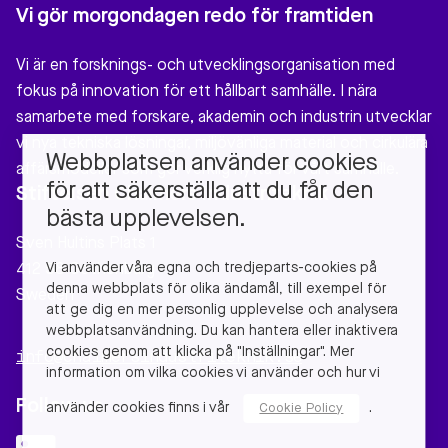
Vi gör morgondagen redo för framtiden
Vi är en forsknings- och utvecklingsorganisation med
fokus på innovation för ett hållbart samhälle. I nära
samarbete med forskare, akademin och industrin utvecklar
vi nya tekniska lösningar, miljövänliga material och cirkulära
Webbplatsen använder cookies
affärsmodeller som gör verklig nytta för vårt samhälle.
för att säkerställa att du får den
Stiftelsen Chalmers Industriteknik
bästa upplevelsen.
Sven Hultins Plats 1
Vi använder våra egna och tredjeparts-cookies på
412 58 Gothenburg
denna webbplats för olika ändamål, till exempel för
Sweden
att ge dig en mer personlig upplevelse och analysera
webbplatsanvändning. Du kan hantera eller inaktivera
cookies genom att klicka på "Inställningar". Mer
info@chalmersindustriteknik.se
information om vilka cookies vi använder och hur vi
Follow us
använder cookies finns i vår
.
Cookie Policy