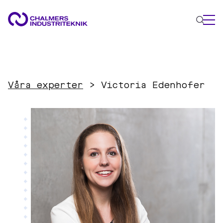
VAD VI GÖR
VÅRA EXPERTOMRÅDEN
Våra experter
>
Victoria Edenhofer
Cirkulär ekonomi
Energi
Innovationsledning
Material
Tillämpad AI
AKTUELLT
OM OSS
KONTAKTA OSS
JOBBA HOS OSS