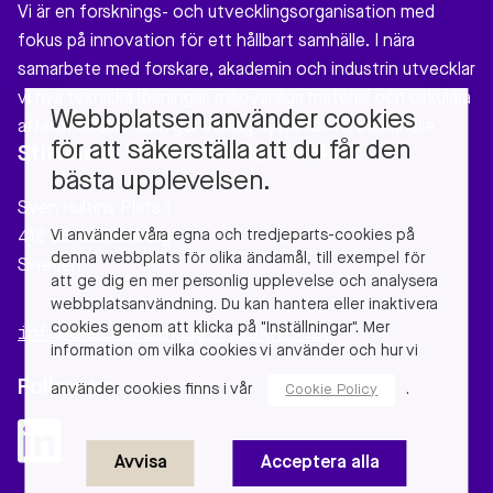
Vi är en forsknings- och utvecklingsorganisation med
fokus på innovation för ett hållbart samhälle. I nära
samarbete med forskare, akademin och industrin utvecklar
vi nya tekniska lösningar, miljövänliga material och cirkulära
Webbplatsen använder cookies
affärsmodeller som gör verklig nytta för vårt samhälle.
för att säkerställa att du får den
Stiftelsen Chalmers Industriteknik
bästa upplevelsen.
Sven Hultins Plats 1
Vi använder våra egna och tredjeparts-cookies på
412 58 Gothenburg
denna webbplats för olika ändamål, till exempel för
Sweden
att ge dig en mer personlig upplevelse och analysera
webbplatsanvändning. Du kan hantera eller inaktivera
cookies genom att klicka på "Inställningar". Mer
info@chalmersindustriteknik.se
information om vilka cookies vi använder och hur vi
Follow us
använder cookies finns i vår
.
Cookie Policy
Avvisa
Acceptera alla