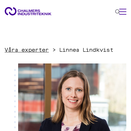
VAD VI GÖR
VÅRA EXPERTOMRÅDEN
Våra experter
>
Linnea Lindkvist
Cirkulär ekonomi
Energi
Innovationsledning
Material
Tillämpad AI
AKTUELLT
OM OSS
KONTAKTA OSS
JOBBA HOS OSS