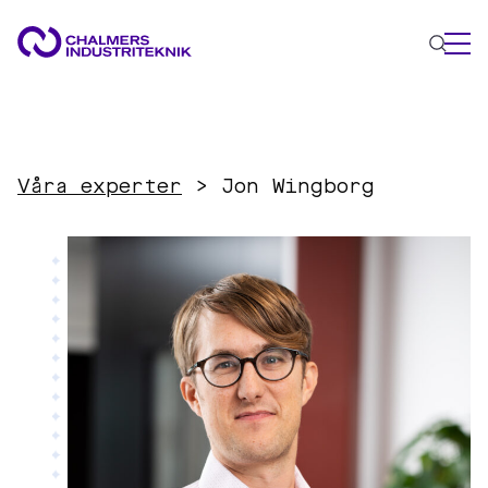
VAD VI GÖR
VÅRA EXPERTOMRÅDEN
Våra experter
>
Jon Wingborg
Cirkulär ekonomi
Energi
Innovationsledning
Material
Tillämpad AI
AKTUELLT
OM OSS
KONTAKTA OSS
JOBBA HOS OSS