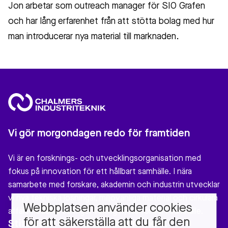
Jon arbetar som outreach manager för SIO Grafen
och har lång erfarenhet från att stötta bolag med hur
man introducerar nya material till marknaden.
Vi gör morgondagen redo för framtiden
Vi är en forsknings- och utvecklingsorganisation med
fokus på innovation för ett hållbart samhälle. I nära
samarbete med forskare, akademin och industrin utvecklar
vi nya tekniska lösningar, miljövänliga material och cirkulära
Webbplatsen använder cookies
affärsmodeller som gör verklig nytta för vårt samhälle.
för att säkerställa att du får den
Stiftelsen Chalmers Industriteknik