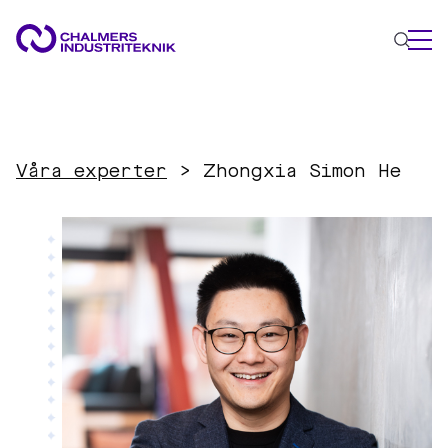
WHAT WE DO
AREAS OF EXPERTISE
Våra experter
>
Zhongxia Simon He
Circular Economy
Energy
Innovation Management
Materials
Applied AI
NEWS & EVENTS
ABOUT US
CONTACT US
WORK WITH US