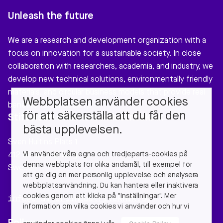
Unleash the future
We are a research and development organization with a
focus on innovation for a sustainable society. In close
collaboration with researchers, academia, and industry, we
develop new technical solutions, environmentally friendly
materials, and circular business models that provide real
Webbplatsen använder cookies
benefits to our society.
för att säkerställa att du får den
Stiftelsen Chalmers Industriteknik
bästa upplevelsen.
Sven Hultins Plats 1
Vi använder våra egna och tredjeparts-cookies på
412 58 Gothenburg
denna webbplats för olika ändamål, till exempel för
Sweden
att ge dig en mer personlig upplevelse och analysera
webbplatsanvändning. Du kan hantera eller inaktivera
cookies genom att klicka på "Inställningar". Mer
info@chalmersindustriteknik.se
information om vilka cookies vi använder och hur vi